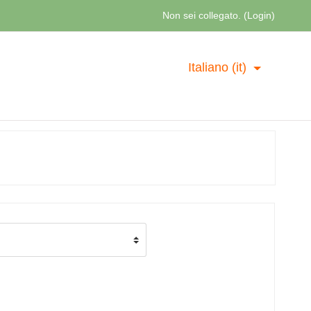
Non sei collegato. (
Login
)
Italiano ‎(it)‎