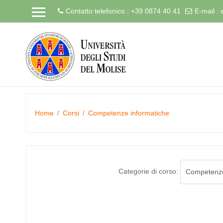
Contatto telefonico : +39 0874 40 41
E-mail :
Vai
al
contenuto
principale
Home
Corsi
Competenze informatiche
Categorie di corso: