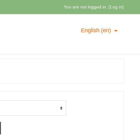
You are not logged in. (
Log in
)
English ‎(en)‎