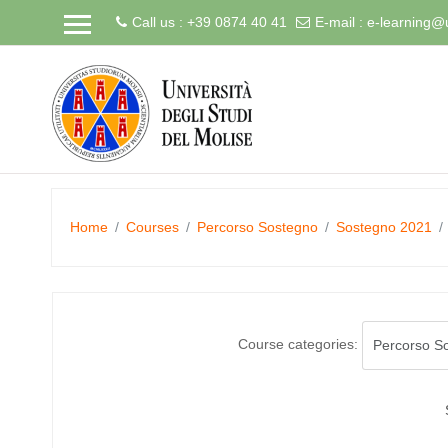
Call us : +39 0874 40 41
E-mail :
e-learning@u
Skip
to
main
content
Home
Courses
Percorso Sostegno
Sostegno 2021
Course categories: