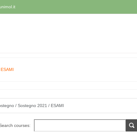
nimol.it
ESAMI
Search courses: