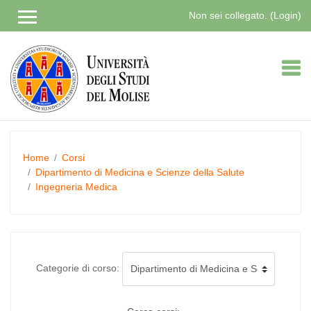
Non sei collegato. (
Login
)
Vai
al
contenuto
principale
Home
Corsi
Dipartimento di Medicina e Scienze della Salute
Ingegneria Medica
Categorie di corso: