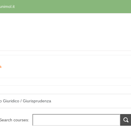
nimol.it
a
Search courses: